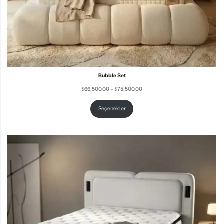
Bubble Set
₺
66,500.00
–
₺
75,500.00
Seçenekler