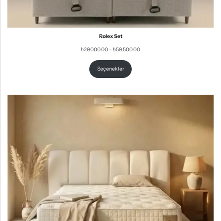
Rolex Set
₺
29,000.00
–
₺
59,500.00
Seçenekler