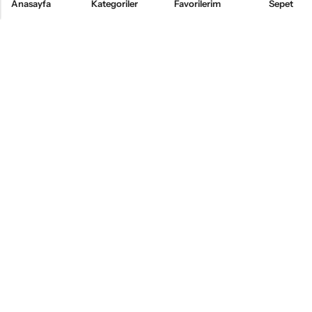
Anasayfa
Kategoriler
Favorilerim
Sepet
KURUMSAL
ÜRÜNLER
MÜŞTERI HIZMETLERI
BİZİ TAKİP EDİN
Alsemo Bedding®