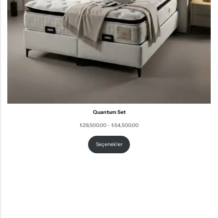
Quantum Set
₺
29,500.00
–
₺
54,500.00
Seçenekler