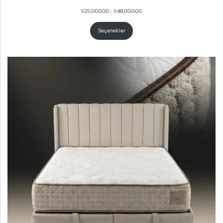
₺
25,000.00
–
₺
48,000.00
Seçenekler