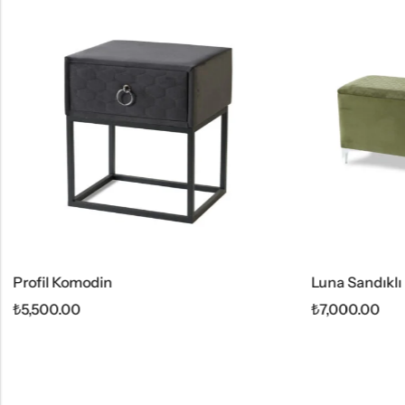
Luna Sandıklı Puf
Sirius
₺
7,000.00
₺
3,50