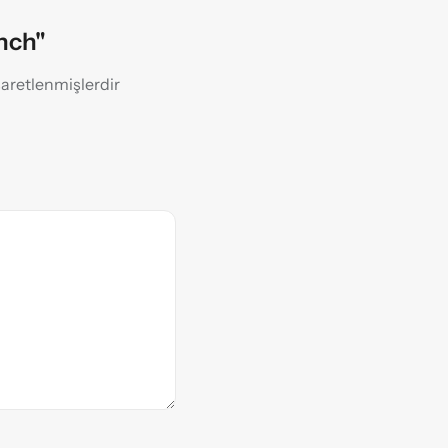
nch"
işaretlenmişlerdir