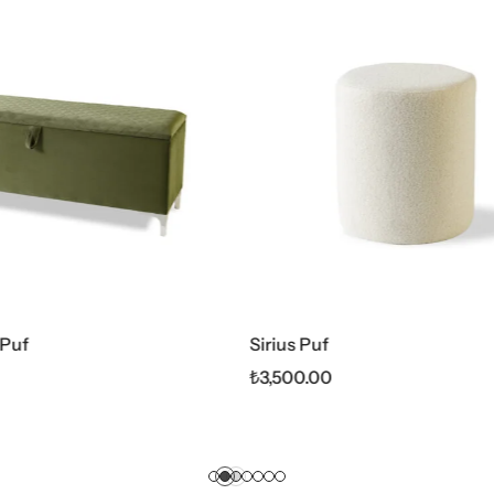
 Puf
Profil Bench
0.00
₺
6,000.00