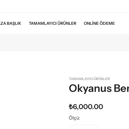
ZA BAŞLIK
TAMAMLAYICI ÜRÜNLER
ONLINE ÖDEME
TAMAMLAYICI ÜRÜNLER
Okyanus Be
₺
6,000.00
Ölçü: