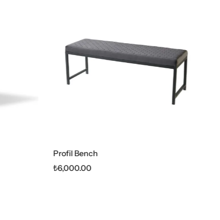
Monaco Puf
₺
3,500.00