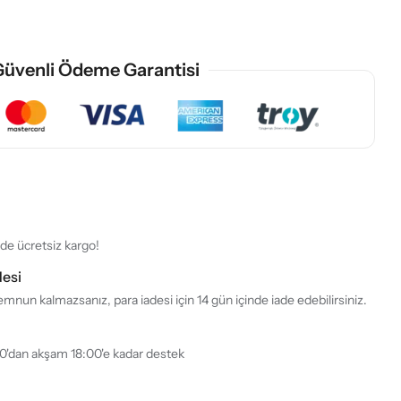
1
üvenli Ödeme Garantisi
rde ücretsiz kargo!
desi
mnun kalmazsanız, para iadesi için 14 gün içinde iade edebilirsiniz.
30'dan akşam 18:00'e kadar destek