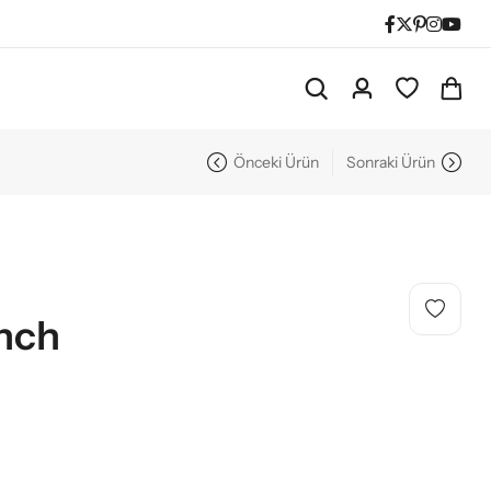
Önceki Ürün
Sonraki Ürün
nch