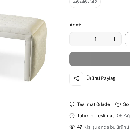
46x46x142
Adet:
Ürünü Paylaş
Teslimat & İade
So
Tahmini Teslimat:
09 Ağ
32
Kişi şu anda bu ürünü 