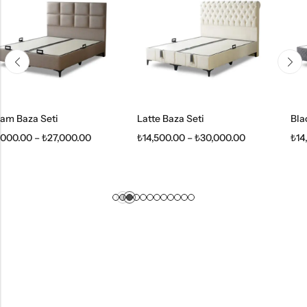
Latte Baza Seti
Black Loft Baza Set
00.00
₺
14,500.00
–
₺
30,000.00
₺
14,500.00
–
₺
28,5