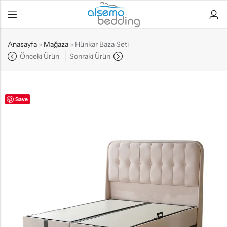
Anasayfa
»
Mağaza
»
Hünkar Baza Seti
Önceki Ürün
Sonraki Ürün
Save