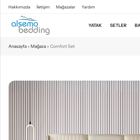
Hakkımızda
İletişim
Mağazalar
Yardım
YATAK
SETLER
BA
Anasayfa
»
Mağaza
»
Comfort Set