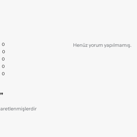
0
Henüz yorum yapılmamış.
0
0
0
0
"
işaretlenmişlerdir