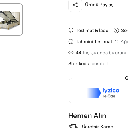
Ürünü Paylaş
Teslimat & İade
So
Tahmini Teslimat:
10 Ağ
44
Kişi şu anda bu ürünü 
Stok kodu:
comfort
G
Hemen Alın
Ücretsiz Kargo