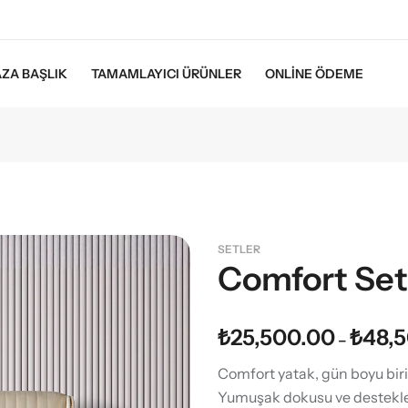
ZA BAŞLIK
TAMAMLAYICI ÜRÜNLER
ONLINE ÖDEME
SETLER
Comfort Set
₺
25,500.00
₺
48,
–
Comfort yatak, gün boyu biri
Yumuşak dokusu ve destekle