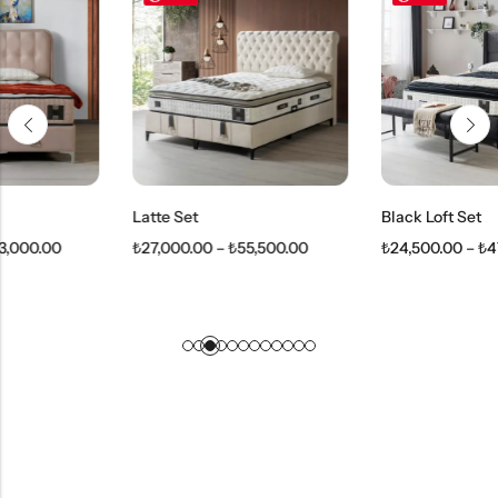
Latte Set
Black Loft Set
₺
27,000.00
–
₺
55,500.00
₺
24,500.00
–
₺
47,500.00