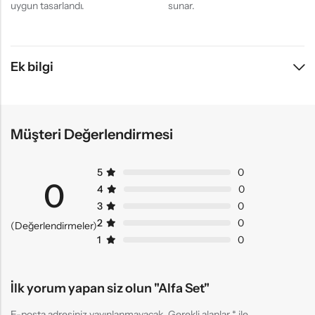
uygun tasarlandı.
sunar.
Ek bilgi
Müşteri Değerlendirmesi
5
0
0
4
0
3
0
2
0
(Değerlendirmeler)
1
0
İlk yorum yapan siz olun "Alfa Set"
E-posta adresiniz yayınlanmayacak.
Gerekli alanlar
*
ile