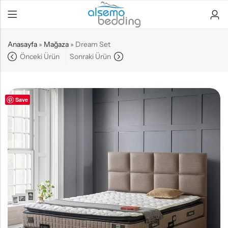
Anasayfa
»
Mağaza
»
Dream Set
Önceki Ürün
Sonraki Ürün
Save