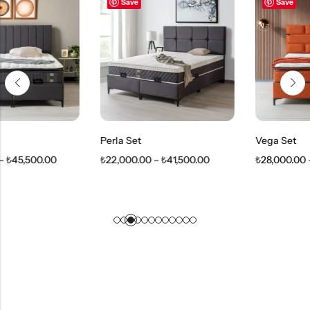
Save
Save
Perla Set
Vega Set
₺
22,000.00
–
₺
41,500.00
₺
28,000.00
–
₺
49,500.00