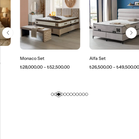
Monaco Set
Alfa Set
₺
28,000.00
–
₺
52,500.00
₺
26,500.00
–
₺
49,500.00