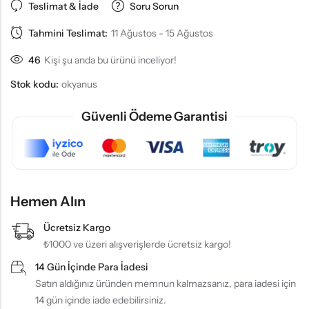
Teslimat & İade
Soru Sorun
Tahmini Teslimat:
11 Ağustos - 15 Ağustos
46
Kişi şu anda bu ürünü inceliyor!
Stok kodu:
okyanus
Güvenli Ödeme Garantisi
Hemen Alın
Ücretsiz Kargo
₺1000 ve üzeri alışverişlerde ücretsiz kargo!
14 Gün İçinde Para İadesi
Satın aldığınız üründen memnun kalmazsanız, para iadesi için
14 gün içinde iade edebilirsiniz.