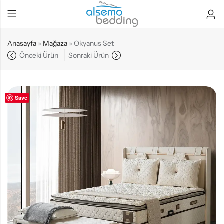
Anasayfa
»
Mağaza
»
Okyanus Set
Önceki Ürün
Sonraki Ürün
Save