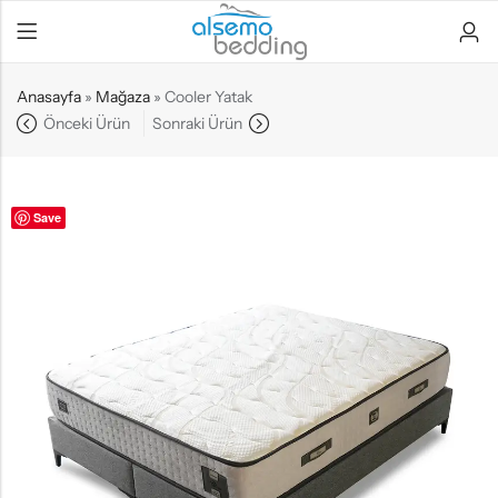
Anasayfa
»
Mağaza
»
Cooler Yatak
Önceki Ürün
Sonraki Ürün
Save