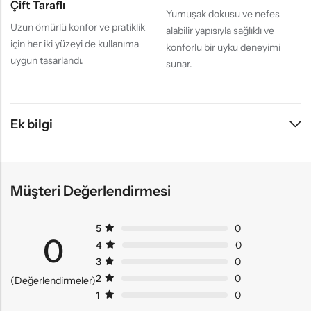
Çift Taraflı
Yumuşak dokusu ve nefes
Uzun ömürlü konfor ve pratiklik
alabilir yapısıyla sağlıklı ve
için her iki yüzeyi de kullanıma
konforlu bir uyku deneyimi
uygun tasarlandı.
sunar.
Ek bilgi
Müşteri Değerlendirmesi
5
0
0
4
0
3
0
2
0
(Değerlendirmeler)
1
0