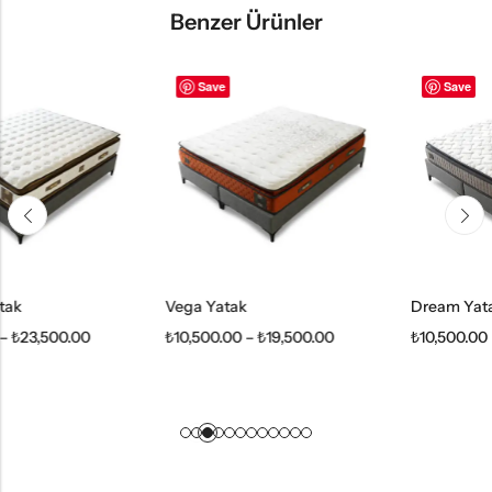
Benzer Ürünler
Save
Save
Vega Yatak
Dream Yatak
₺
10,500.00
–
₺
19,500.00
₺
10,500.00
–
₺
19,500.00