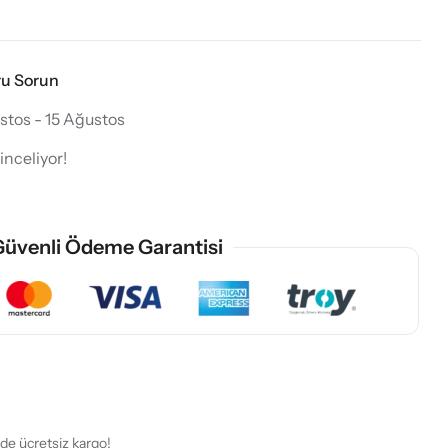
ru Sorun
stos - 15 Ağustos
inceliyor!
üvenli Ödeme Garantisi
rde ücretsiz kargo!