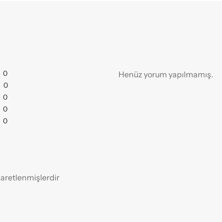
0
Henüz yorum yapılmamış.
0
0
0
0
işaretlenmişlerdir