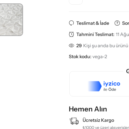
Teslimat & İade
So
Tahmini Teslimat:
11 Ağu
29
Kişi şu anda bu ürünü 
Stok kodu:
vega-2
G
Hemen Alın
Ücretsiz Kargo
₺1000 ve üzeri alışverişle