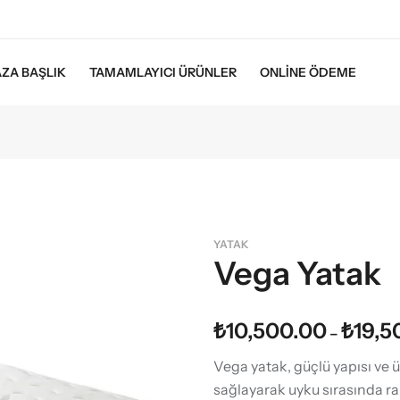
ZA BAŞLIK
TAMAMLAYICI ÜRÜNLER
ONLINE ÖDEME
YATAK
Vega Yatak
₺
10,500.00
₺
19,5
–
Vega yatak, güçlü yapısı ve 
sağlayarak uyku sırasında ra