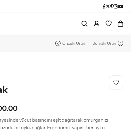
Önceki Ürün
Sonraki Ürün
ak
00.00
ayesinde vücut basıncını eşit dağıtarak omurganızı
zurlu bir uyku sağlar. Ergonomik yapısı, her uyku