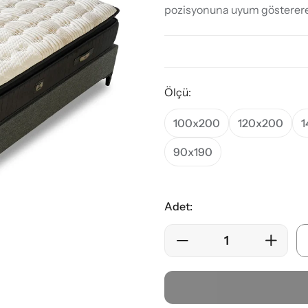
pozisyonuna uyum göstererek
Ölçü:
100x200
120x200
1
90x190
Adet: