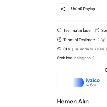
Ürünü Paylaş
Teslimat & İade
So
Tahmini Teslimat:
12 Ağu
31
Kişi şu anda bu ürünü i
Stok kodu:
elegans-2
G
Hemen Alın