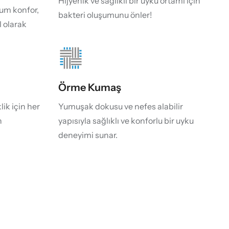
Hijyenik ve sağlıklı bir uyku ortamı için
um konfor,
bakteri oluşumunu önler!
 olarak
Örme Kumaş
ik için her
Yumuşak dokusu ve nefes alabilir
n
yapısıyla sağlıklı ve konforlu bir uyku
deneyimi sunar.