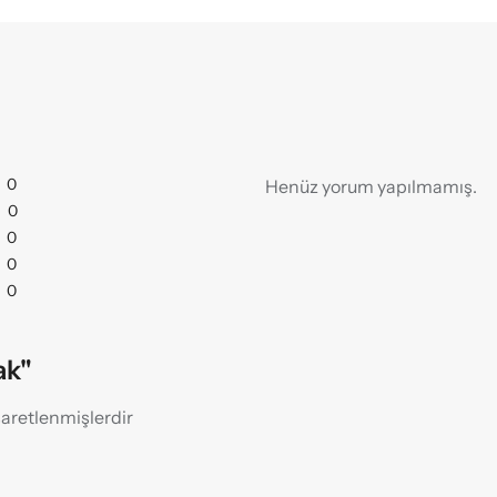
0
Henüz yorum yapılmamış.
0
0
0
0
ak"
işaretlenmişlerdir