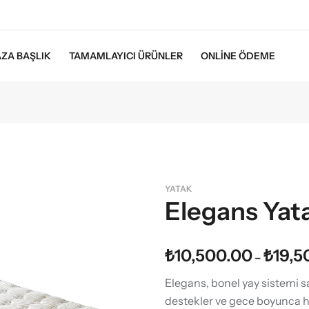
ZA BAŞLIK
TAMAMLAYICI ÜRÜNLER
ONLINE ÖDEME
YATAK
Elegans Yat
₺
10,500.00
₺
19,5
–
Elegans, bonel yay sistemi s
destekler ve gece boyunca hu